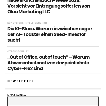
Neue Branchenbuch-Welle 2026:
Vorsicht vor Eintragungsofferten von
Olea Marketing LLC
KÜNSTLICHE INTELLIGENZ (KI)
Die KI-Blase: Warum inzwischen sogar
der AI-Toaster einen Seed-Investor
sucht
CYBERSECURITY
„Out of Office, out of touch“ – Warum
Abwesenheitsnotizen der peinlichste
Cyber-Flex sind
NEWSLETTER
E-MAIL-ADRESSE