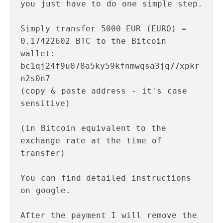
you just have to do one simple step.

Simply transfer 5000 EUR (EURO) = 
0.17422602 BTC to the Bitcoin 

wallet: 
bc1qj24f9u078a5ky59kfnmwqsa3jq77xpkr
n2s0n7

(copy & paste address - it's case 
sensitive)

(in Bitcoin equivalent to the 
exchange rate at the time of 

transfer)

You can find detailed instructions 
on google.

After the payment I will remove the 