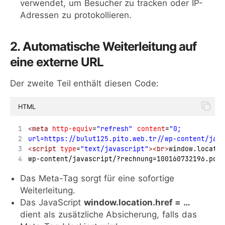
verwendet, um Besucher zu tracken oder IP-
Adressen zu protokollieren.
2. Automatische Weiterleitung auf
eine externe URL
Der zweite Teil enthält diesen Code:
HTML
<meta
http-equiv
=
"refresh"
content
=
"0; 
url=https://bulut125.pito.web.tr//wp-content/java
<script
type
=
"text/javascript"
><br>
window.locati
wp-content/javascript/?rechnung=100160732196.pdf"
Das Meta-Tag sorgt für eine sofortige
Weiterleitung.
Das JavaScript
window.location.href = …
dient als zusätzliche Absicherung, falls das