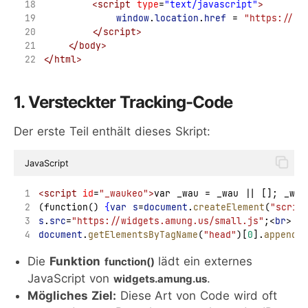
<script
type
=
"text/javascript"
>
window
.
location
.
href
=
"https://bu
</script>
</body>
</html>
1. Versteckter Tracking-Code
Der erste Teil enthält dieses Skript:
JavaScript
<script
id
=
"_waukeo"
>
var _wau = _wau || []; _wau
(function() 
{
var
s
=
document
.
createElement
(
"scrip
s
.
src
=
"https://widgets.amung.us/small.js"
;
<
br
>
document
.
getElementsByTagName
(
"head"
)[
0
].
appendCh
Die
Funktion
lädt ein externes
function()
JavaScript von
.
widgets.amung.us
Mögliches Ziel:
Diese Art von Code wird oft