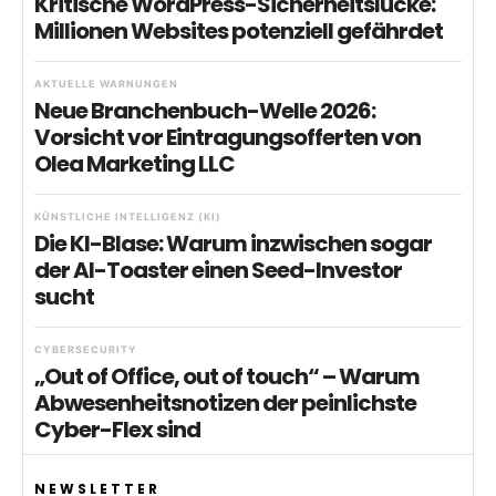
Kritische WordPress-Sicherheitslücke:
Millionen Websites potenziell gefährdet
AKTUELLE WARNUNGEN
Neue Branchenbuch-Welle 2026:
Vorsicht vor Eintragungsofferten von
Olea Marketing LLC
KÜNSTLICHE INTELLIGENZ (KI)
Die KI-Blase: Warum inzwischen sogar
der AI-Toaster einen Seed-Investor
sucht
CYBERSECURITY
„Out of Office, out of touch“ – Warum
Abwesenheitsnotizen der peinlichste
Cyber-Flex sind
NEWSLETTER