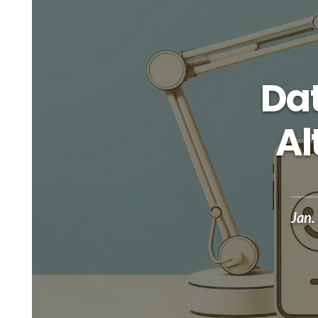
Da
Al
Jan.