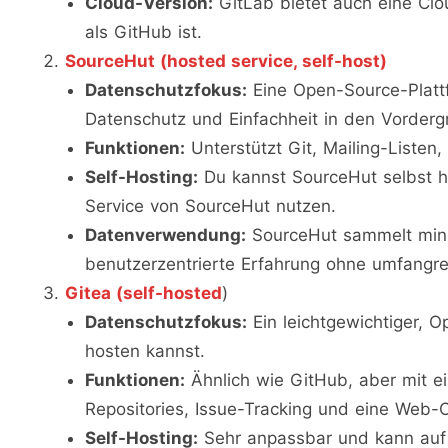
Cloud-Version:
GitLab bietet auch eine Clo
als GitHub ist.
SourceHut (hosted service, self-host)
Datenschutzfokus:
Eine Open-Source-Plattf
Datenschutz und Einfachheit in den Vordergr
Funktionen:
Unterstützt Git, Mailing-Listen
Self-Hosting:
Du kannst SourceHut selbst h
Service von SourceHut nutzen.
Datenverwendung:
SourceHut sammelt mini
benutzerzentrierte Erfahrung ohne umfangre
Gitea (self-hosted
)
Datenschutzfokus:
Ein leichtgewichtiger, 
hosten kannst.
Funktionen:
Ähnlich wie GitHub, aber mit ei
Repositories, Issue-Tracking und eine Web-
Self-Hosting:
Sehr anpassbar und kann auf d