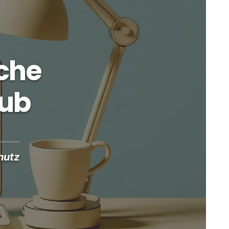
che
Hub
hutz