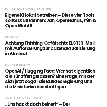
KÜNSTLICHE INTELLIGENZ (KI)
Eigene KI lokal betreiben – Diese vier Tools
solltest du kennen: Jan, OpenHands, n8n &
Open WebUI
PHISHING
Achtung Phishing: Gefälschte ELSTER-Mail
mit Aufforderung zur Datenaktualisierung
im Umlauf
CYBERSECURITY
OpenAI / Hugging Face: Wer hat eigentlich
die Tür offen gelassen? Eine Frage, mit der
sich jetzt sogar die Bundesregierung und
die Ministerien beschäftigen
AKTUELLE WARNUNGEN
„Uns hackt doch keiner!“ – Der