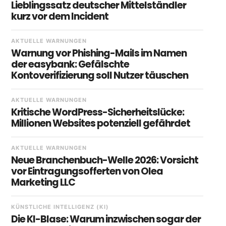
Lieblingssatz deutscher Mittelständler
kurz vor dem Incident
AKTUELLE WARNUNGEN
Warnung vor Phishing-Mails im Namen
der easybank: Gefälschte
Kontoverifizierung soll Nutzer täuschen
AKTUELLE WARNUNGEN
Kritische WordPress-Sicherheitslücke:
Millionen Websites potenziell gefährdet
AKTUELLE WARNUNGEN
Neue Branchenbuch-Welle 2026: Vorsicht
vor Eintragungsofferten von Olea
Marketing LLC
KÜNSTLICHE INTELLIGENZ (KI)
Die KI-Blase: Warum inzwischen sogar der